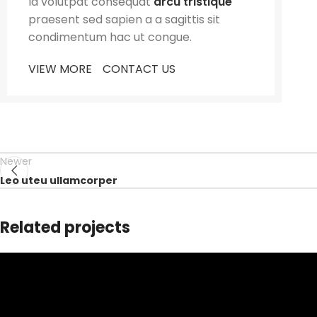
Id volutpat consequat
arcu tristique
praesent sed sapien a a sagittis sit
condimentum hac ut congue.
VIEW MORE
CONTACT US
Newer
Leo uteu ullamcorper
Related projects
Furniture
Netus eu mollis hac dignis