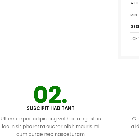
CLI
MIND
DES
JOH
02.
SUSCIPIT HABITANT
Ullamcorper adipiscing vel hac a egestas
Gr
leo in sit pharetra auctor nibh mauris mi
a i
cum curae nec nasceturam