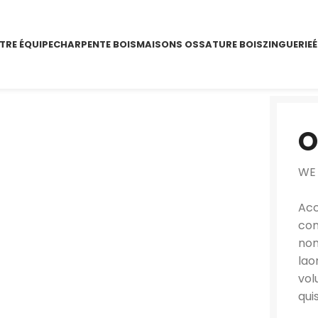
TRE ÉQUIPE
CHARPENTE BOIS
MAISONS OSSATURE BOIS
ZINGUERIE
É
O
WE
Acc
con
non
lao
vol
qui